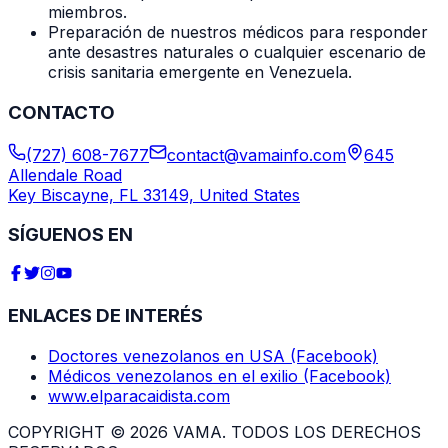
miembros.
Preparación de nuestros médicos para responder
ante desastres naturales o cualquier escenario de
crisis sanitaria emergente en Venezuela.
CONTACTO
(727) 608-7677
contact@vamainfo.com
645
Allendale Road
Key Biscayne, FL 33149, United States
SÍGUENOS EN
ENLACES DE INTERÉS
Doctores venezolanos en USA (Facebook)
Médicos venezolanos en el exilio (Facebook)
www.elparacaidista.com
COPYRIGHT © 2026 VAMA. TODOS LOS DERECHOS