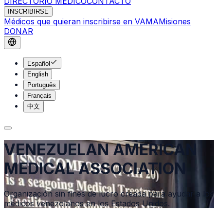
DIRECTORIO MÉDICO
CONTACTO
INSCRIBIRSE
Médicos que quieran inscribirse en VAMA
Misiones
DONAR
Español
English
Português
Français
中文
VENEZUELAN AMERICAN
MEDICAL ASSOCIATION
Organización sin fines de lucro creada para ayudar a los
médicos venezolanos en los Estados Unidos.