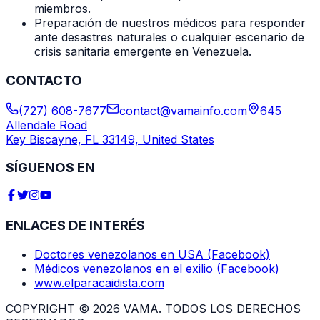
miembros.
Preparación de nuestros médicos para responder
ante desastres naturales o cualquier escenario de
crisis sanitaria emergente en Venezuela.
CONTACTO
(727) 608-7677
contact@vamainfo.com
645
Allendale Road
Key Biscayne, FL 33149, United States
SÍGUENOS EN
ENLACES DE INTERÉS
Doctores venezolanos en USA (Facebook)
Médicos venezolanos en el exilio (Facebook)
www.elparacaidista.com
COPYRIGHT © 2026 VAMA. TODOS LOS DERECHOS