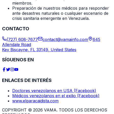
miembros.
Preparación de nuestros médicos para responder
ante desastres naturales o cualquier escenario de
crisis sanitaria emergente en Venezuela.
CONTACTO
(727) 608-7677
contact@vamainfo.com
645
Allendale Road
Key Biscayne, FL 33149, United States
SÍGUENOS EN
ENLACES DE INTERÉS
Doctores venezolanos en USA (Facebook)
Médicos venezolanos en el exilio (Facebook)
www.elparacaidista.com
COPYRIGHT © 2026 VAMA. TODOS LOS DERECHOS