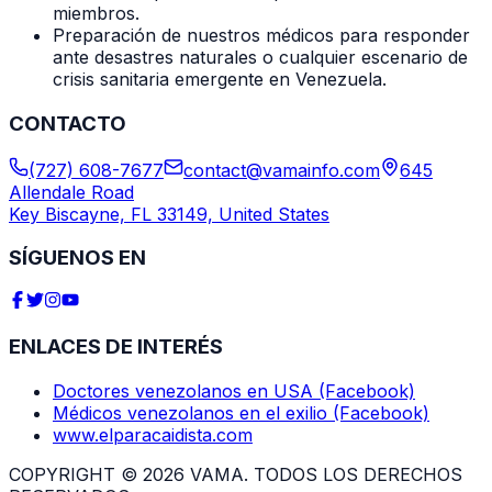
miembros.
Preparación de nuestros médicos para responder
ante desastres naturales o cualquier escenario de
crisis sanitaria emergente en Venezuela.
CONTACTO
(727) 608-7677
contact@vamainfo.com
645
Allendale Road
Key Biscayne, FL 33149, United States
SÍGUENOS EN
ENLACES DE INTERÉS
Doctores venezolanos en USA (Facebook)
Médicos venezolanos en el exilio (Facebook)
www.elparacaidista.com
COPYRIGHT © 2026 VAMA. TODOS LOS DERECHOS