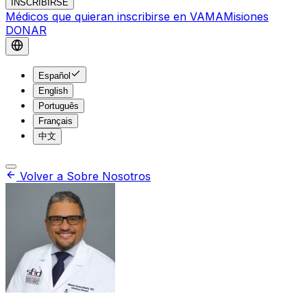
INSCRIBIRSE
Médicos que quieran inscribirse en VAMA
Misiones
DONAR
Español
English
Português
Français
中文
Volver a Sobre Nosotros